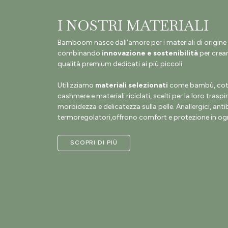
I NOSTRI MATERIALI
Bamboom nasce dall’amore per i materiali di origine 
combinando
innovazione e sostenibilità
per crear
qualità premium dedicati ai più piccoli.
Utilizziamo
materiali selezionati
come bambù, coto
cashmere e materiali riciclati, scelti per la loro traspir
morbidezza e delicatezza sulla pelle. Anallergici, antib
termoregolatori,offrono comfort e protezione in ogn
SCOPRI DI PIÙ