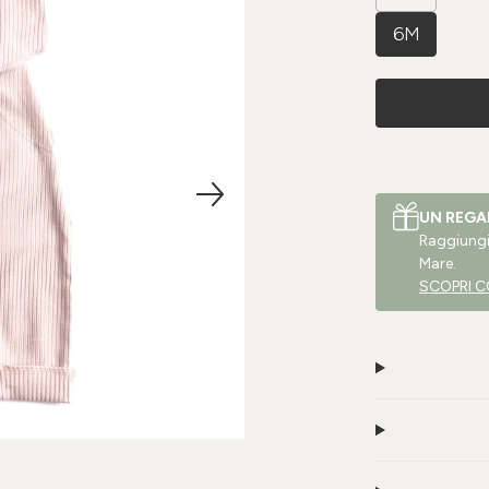
6M
UN REGA
Raggiungi 
Mare.
SCOPRI C