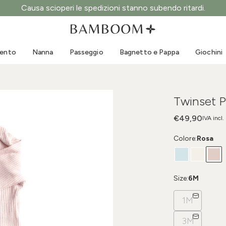
Causa scioperi le spedizioni stanno subendo ritardi.
Abbigliamento 0-3 anni
Mare
Tute da esterno
Costumi da bagno
mento
Nanna
Passeggio
Bagnetto e Pappa
Giochini
Body
Cappellini sole
Maglie e Camicie
Occhialini da sole
Pantaloncini e Gonne
Scarpine mare
Twinset 
Tutine
Giochini mare
Cardigan e Giacche
€49,90
IVA incl.
Vestitini
Colore:
Rosa
Cappellini
Accessori
Calze
Size:
6M
1M
3M