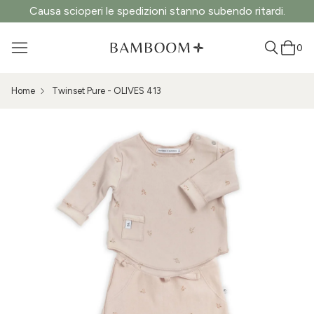
Causa scioperi le spedizioni stanno subendo ritardi.
0
Home
Twinset Pure - OLIVES 413