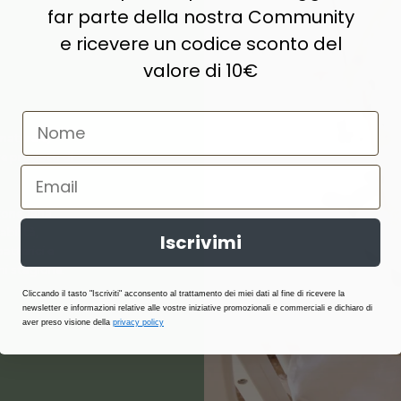
far parte della nostra Community
e ricevere un codice sconto del
valore di 10€
naturale,
e prodotti di
ne, lana,
abilità,
Iscrivimi
atterici e
i stagione.
Cliccando il tasto "Iscriviti" acconsento al trattamento dei miei dati al fine di ricevere la
newsletter e informazioni relative alle vostre iniziative promozionali e commerciali e dichiaro di
aver preso visione della
privacy policy