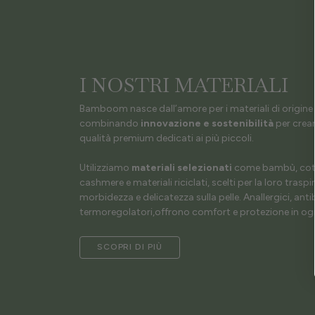
I NOSTRI MATERIALI
Bamboom nasce dall’amore per i materiali di origine 
combinando
innovazione e sostenibilità
per crear
qualità premium dedicati ai più piccoli.
Utilizziamo
materiali selezionati
come bambù, coto
cashmere e materiali riciclati, scelti per la loro traspir
morbidezza e delicatezza sulla pelle. Anallergici, antib
termoregolatori,offrono comfort e protezione in ogn
SCOPRI DI PIÙ