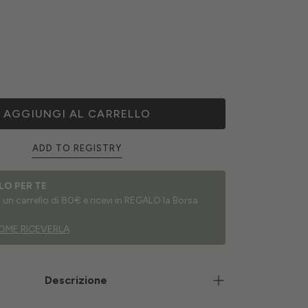
AGGIUNGI AL CARRELLO
ADD TO REGISTRY
LO PER TE
un carrello di 80€ e ricevi in REGALO la Borsa
OME RICEVERLA
Descrizione