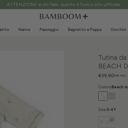
ATTENZIONE ai siti fake: questo è l’unico sito ufficiale.
Abbigliamento 0-3 anni
Mare
Tute da esterno
Costumi da bagno
mento
Nanna
Passeggio
Bagnetto e Pappa
Giochini
Body
Cappellini sole
Maglie e Camicie
Occhialini da sole
Pantaloncini e Gonne
Scarpine mare
Tutina da
Tutine
Giochini mare
BEACH D
Cardigan e Giacche
Vestitini
€39,90
IVA incl.
Cappellini
Colore:
Beach d
Accessori
Calze
Size:
3-4Y
9-12M