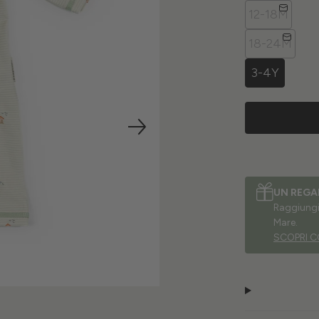
12-18M
18-24M
3-4Y
UN REGA
Raggiungi 
Mare.
SCOPRI C