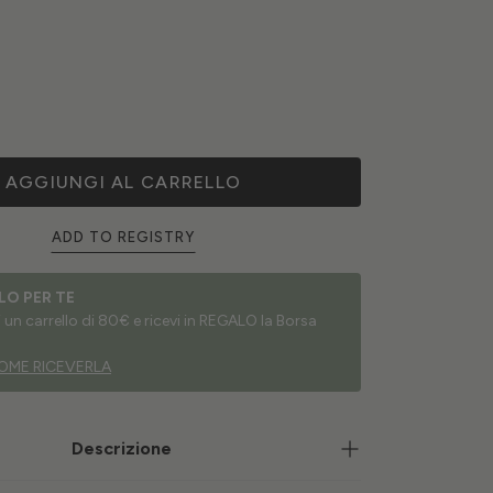
AGGIUNGI AL CARRELLO
ADD TO REGISTRY
LO PER TE
un carrello di 80€ e ricevi in REGALO la Borsa
OME RICEVERLA
Descrizione