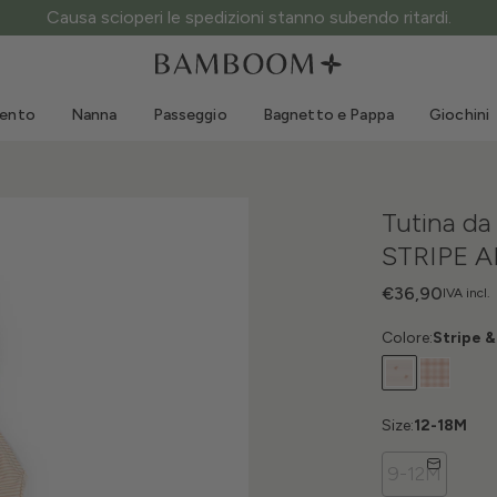
Causa scioperi le spedizioni stanno subendo ritardi.
Abbigliamento 0-3 anni
Mare
Tute da esterno
Costumi da bagno
mento
Nanna
Passeggio
Bagnetto e Pappa
Giochini
Body
Cappellini sole
Maglie e Camicie
Occhialini da sole
Pantaloncini e Gonne
Scarpine mare
Tutina da
Tutine
Giochini mare
STRIPE 
Cardigan e Giacche
Vestitini
€36,90
IVA incl.
Cappellini
Colore:
Stripe &
Accessori
Calze
Size:
12-18M
9-12M