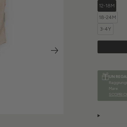
12-18M
18-24M
3-4Y
UN REGA
Raggiungi 
Mare.
SCOPRI C