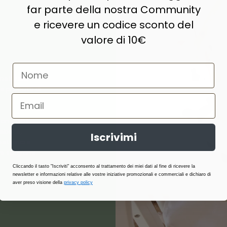
far parte della nostra Community
e ricevere un codice sconto del
valore di 10€
naturale,
e prodotti di
ne, lana,
abilità,
Iscrivimi
atterici e
i stagione.
Cliccando il tasto "Iscriviti" acconsento al trattamento dei miei dati al fine di ricevere la
newsletter e informazioni relative alle vostre iniziative promozionali e commerciali e dichiaro di
aver preso visione della
privacy policy