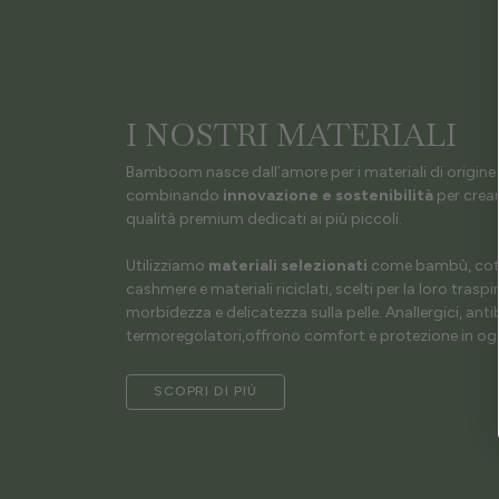
I NOSTRI MATERIALI
Bamboom nasce dall’amore per i materiali di origine 
combinando
innovazione e sostenibilità
per crear
qualità premium dedicati ai più piccoli.
Utilizziamo
materiali selezionati
come bambù, coto
cashmere e materiali riciclati, scelti per la loro traspir
morbidezza e delicatezza sulla pelle. Anallergici, antib
termoregolatori,offrono comfort e protezione in ogn
SCOPRI DI PIÙ