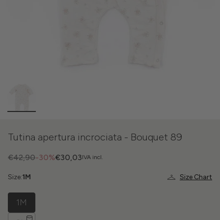
Tutina apertura incrociata - Bouquet 89
€42,90
-30%
€30,03
IVA incl.
Size:
1M
Size Chart
1M