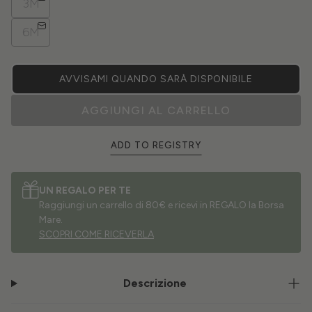
3M
6M
AVVISAMI QUANDO SARÀ DISPONIBILE
AGGIUNGI AL CARRELLO
ADD TO REGISTRY
UN REGALO PER TE
Raggiungi un carrello di 80€ e ricevi in REGALO la Borsa
Mare.
SCOPRI COME RICEVERLA
Descrizione