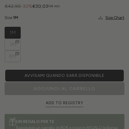
€42,90
-30%
€30,03
IVA incl.
Size:
1M
Size Chart
1M
3M
6M
AVVISAMI QUANDO SARÀ DISPONIBILE
AGGIUNGI AL CARRELLO
ADD TO REGISTRY
UN REGALO PER TE
Raggiungi un carrello di 80€ e ricevi in REGALO la Borsa