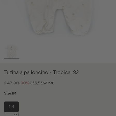
Tutina a palloncino - Tropical 92
€47,90
-30%
€33,53
IVA incl.
Size:
1M
1M