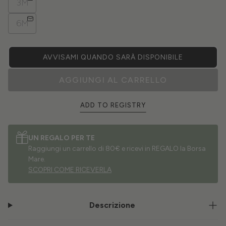
3M
6M
AVVISAMI QUANDO SARÀ DISPONIBILE
AGGIUNGI AL CARRELLO
ADD TO REGISTRY
UN REGALO PER TE
Raggiungi un carrello di 80€ e ricevi in REGALO la Borsa
Mare.
SCOPRI COME RICEVERLA
Descrizione