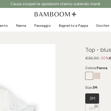
Causa scioperi le spedizioni stanno subendo ritardi.
Abbigliamento 0-3 anni
Mare
Tute da esterno
Costumi da bagno
mento
Nanna
Passeggio
Bagnetto e Pappa
Giochini
Body
Cappellini sole
Maglie e Camicie
Occhialini da sole
Pantaloncini e Gonne
Scarpine mare
Top - blu
Tutine
Giochini mare
Cardigan e Giacche
€36,90
-30%
€
Vestitini
Colore:
Panna
Cappellini
Accessori
Calze
Size:
3M
3M
6M