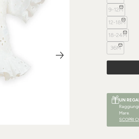
9-12M
12-18M
18-24M
36M
UN REGA
Raggiungi 
Mare.
SCOPRI C