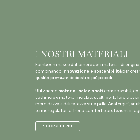
I NOSTRI MATERIALI
Bamboom nasce dall’amore per i materiali di origine 
combinando
innovazione e sostenibilità
per crear
qualità premium dedicati ai più piccoli.
Utilizziamo
materiali selezionati
come bambù, coto
cashmere e materiali riciclati, scelti per la loro traspir
morbidezza e delicatezza sulla pelle. Anallergici, antib
termoregolatori,offrono comfort e protezione in ogn
SCOPRI DI PIÙ