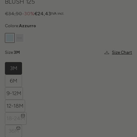
BLUSH 125
€34,90
-30%
€24,43
IVA incl.
Colore:
Azzurro
Size:
3M
Size Chart
3M
6M
9-12M
12-18M
18-24M
36M