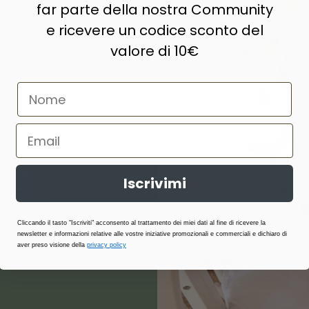
far parte della nostra Community
e ricevere un codice sconto del
valore di 10€
naturale,
e prodotti di
ne, lana,
abilità,
Iscrivimi
atterici e
i stagione.
Cliccando il tasto "Iscriviti" acconsento al trattamento dei miei dati al fine di ricevere la
newsletter e informazioni relative alle vostre iniziative promozionali e commerciali e dichiaro di
aver preso visione della
privacy policy