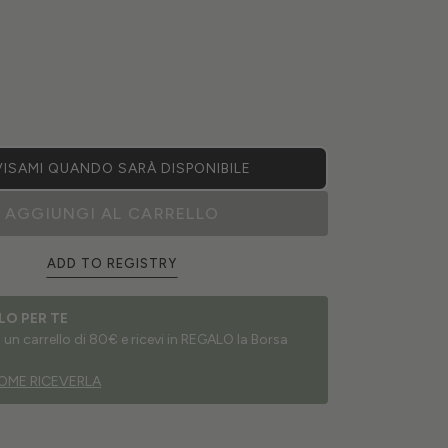
ISAMI QUANDO SARÀ DISPONIBILE
AGGIUNGI AL CARRELLO
ADD TO REGISTRY
LO PER TE
un carrello di 80€ e ricevi in REGALO la Borsa
OME RICEVERLA