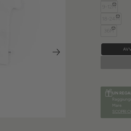
9-12M
18-24M
36M
AVV
UN REGA
Raggiungi 
Mare.
SCOPRI C