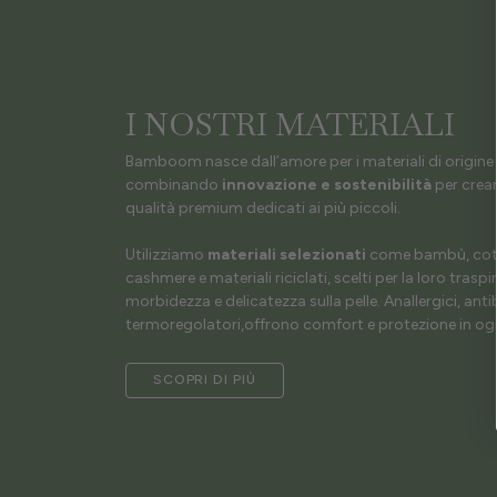
I NOSTRI MATERIALI
Bamboom nasce dall’amore per i materiali di origine 
combinando
innovazione e sostenibilità
per crear
qualità premium dedicati ai più piccoli.
Utilizziamo
materiali selezionati
come bambù, coto
cashmere e materiali riciclati, scelti per la loro traspir
morbidezza e delicatezza sulla pelle. Anallergici, antib
termoregolatori,offrono comfort e protezione in ogn
SCOPRI DI PIÙ