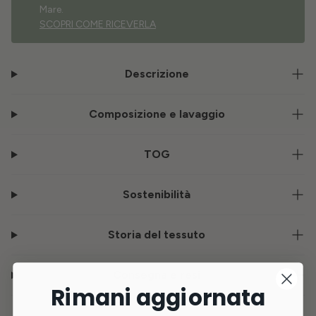
Mare.
SCOPRI COME RICEVERLA
Descrizione
Composizione e lavaggio
TOG
Sostenibilità
Storia del tessuto
Consegna e resi
Rimani aggiornata