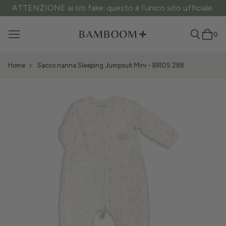
ATTENZIONE ai siti fake: questo è l’unico sito ufficiale.
0
Home
Sacco nanna Sleeping Jumpsuit Mini - BIRDS 288