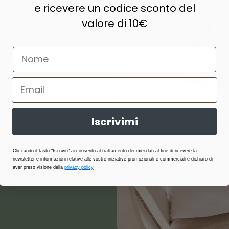
e ricevere un codice sconto del
valore di 10€
naturale,
e prodotti di
ne, lana,
abilità,
atterici e
Iscrivimi
i stagione.
Cliccando il tasto "Iscriviti" acconsento al trattamento dei miei dati al fine di ricevere la
newsletter e informazioni relative alle vostre iniziative promozionali e commerciali e dichiaro di
aver preso visione della
privacy policy