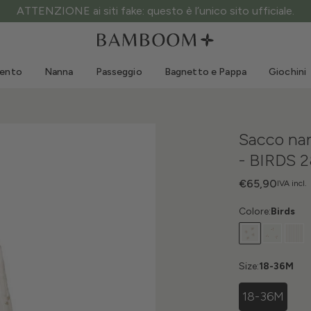
ATTENZIONE ai siti fake: questo è l’unico sito ufficiale.
Abbigliamento 0-3 anni
Mare
Tute da esterno
Costumi da bagno
mento
Nanna
Passeggio
Bagnetto e Pappa
Giochini
Body
Cappellini sole
Maglie e Camicie
Occhialini da sole
Pantaloncini e Gonne
Scarpine mare
Sacco nan
Tutine
Giochini mare
- BIRDS 
Cardigan e Giacche
Vestitini
€65,90
IVA incl.
Cappellini
Colore:
Birds
Accessori
Calze
Size:
18-36M
18-36M