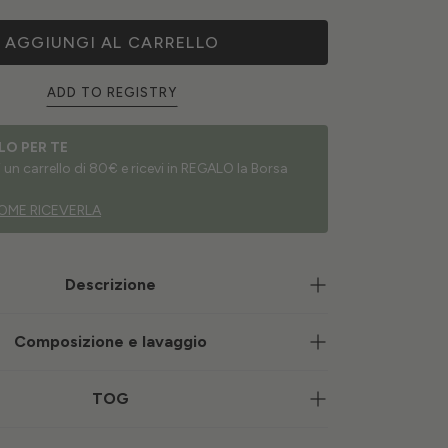
AGGIUNGI AL CARRELLO
ADD TO REGISTRY
LO PER TE
un carrello di 80€ e ricevi in REGALO la Borsa
OME RICEVERLA
Descrizione
Composizione e lavaggio
TOG