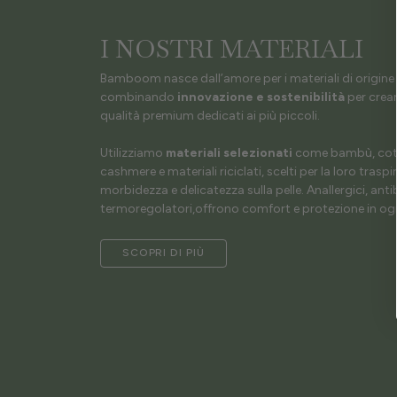
I NOSTRI MATERIALI
Bamboom nasce dall’amore per i materiali di origine 
combinando
innovazione e sostenibilità
per crear
qualità premium dedicati ai più piccoli.
Utilizziamo
materiali selezionati
come bambù, coto
cashmere e materiali riciclati, scelti per la loro traspir
morbidezza e delicatezza sulla pelle. Anallergici, antib
termoregolatori,offrono comfort e protezione in ogn
SCOPRI DI PIÙ