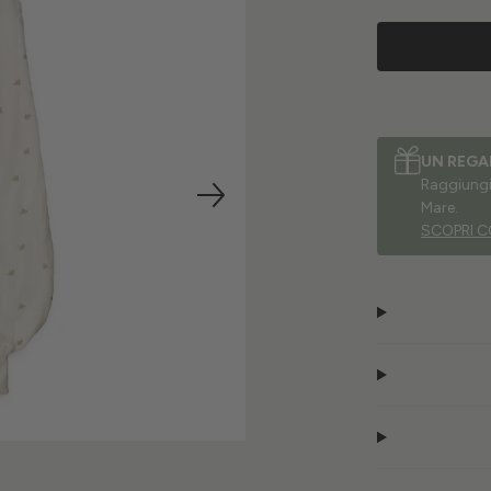
UN REGA
Raggiungi 
Mare.
SCOPRI C