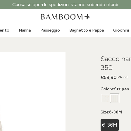
Causa scioperi le spedizioni stanno subendo ritardi.
Abbigliamento 0-3 anni
Mare
Tute da esterno
Costumi da bagno
mento
Nanna
Passeggio
Bagnetto e Pappa
Giochini
Body
Cappellini sole
Maglie e Camicie
Occhialini da sole
Pantaloncini e Gonne
Scarpine mare
Sacco na
Tutine
Giochini mare
350
Cardigan e Giacche
Vestitini
€59,90
IVA incl.
Cappellini
Colore:
Stripes
Accessori
Calze
Size:
6-36M
6-36M