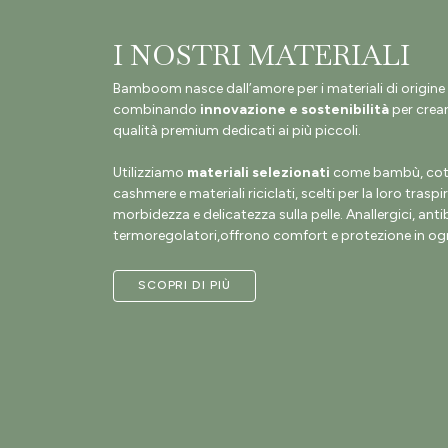
I NOSTRI MATERIALI
Bamboom nasce dall’amore per i materiali di origine 
combinando
innovazione e sostenibilità
per crear
qualità premium dedicati ai più piccoli.
Utilizziamo
materiali selezionati
come bambù, coto
cashmere e materiali riciclati, scelti per la loro traspir
morbidezza e delicatezza sulla pelle. Anallergici, antib
termoregolatori,offrono comfort e protezione in ogn
SCOPRI DI PIÙ