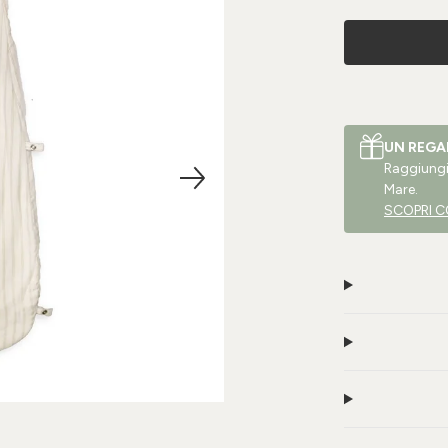
UN REGA
Raggiungi 
Mare.
SCOPRI C