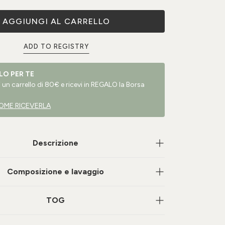
AGGIUNGI AL CARRELLO
ADD TO REGISTRY
LO PER TE
un carrello di 80€ e ricevi in REGALO la Borsa
OME RICEVERLA
Descrizione
Composizione e lavaggio
TOG