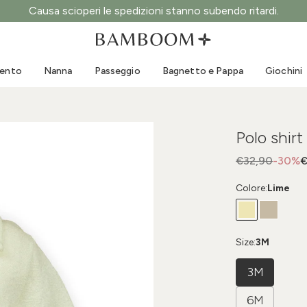
Causa scioperi le spedizioni stanno subendo ritardi.
Abbigliamento 0-3 anni
Mare
Tute da esterno
Costumi da bagno
mento
Nanna
Passeggio
Bagnetto e Pappa
Giochini
Body
Cappellini sole
Maglie e Camicie
Occhialini da sole
Pantaloncini e Gonne
Scarpine mare
Polo shir
Tutine
Giochini mare
Cardigan e Giacche
€32,90
-30%
€
Vestitini
Colore:
Lime
Cappellini
Accessori
Calze
Size:
3M
3M
6M