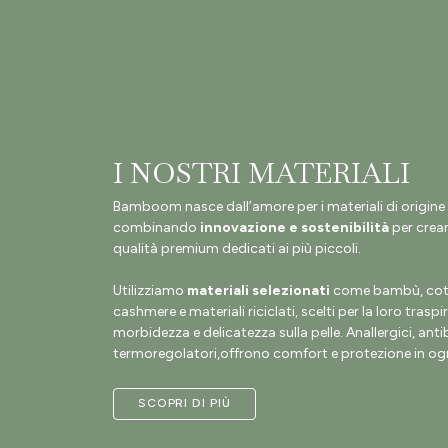
I NOSTRI MATERIALI
Bamboom nasce dall’amore per i materiali di origine 
combinando
innovazione e sostenibilità
per crear
qualità premium dedicati ai più piccoli.
Utilizziamo
materiali selezionati
come bambù, coto
cashmere e materiali riciclati, scelti per la loro traspir
morbidezza e delicatezza sulla pelle. Anallergici, antib
termoregolatori,offrono comfort e protezione in ogn
SCOPRI DI PIÙ