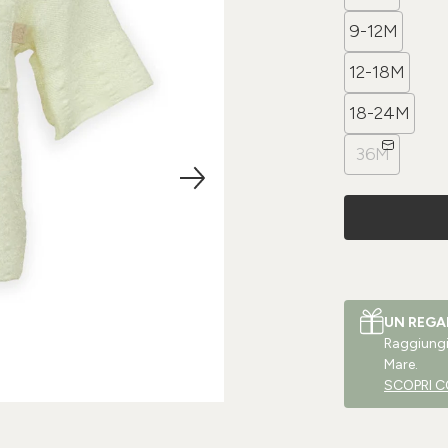
9-12M
12-18M
18-24M
36M
UN REGA
Raggiungi 
Mare.
SCOPRI C