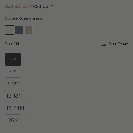
€32,90
-30%
€23,03
IVA incl.
Colore:
Rosa chiaro
Size:
3M
Size Chart
3M
6M
9-12M
12-18M
18-24M
36M