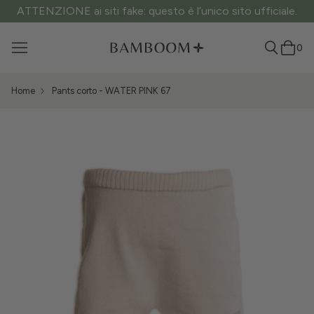
ATTENZIONE ai siti fake: questo è l’unico sito ufficiale.
0
Home
Pants corto - WATER PINK 67