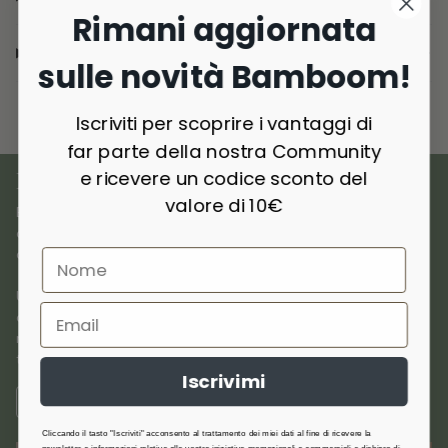
Rimani aggiornata
Consegna e resi
sulle novità Bamboom!
Iscriviti per scoprire i vantaggi di
far parte della nostra Community
e ricevere un codice sconto del
I NOSTRI MATERIALI
valore di 10€
Bamboom nasce dall’amore per i materiali di origine naturale,
combinando
innovazione e sostenibilità
per creare prodotti
di qualità premium dedicati ai più piccoli.
Utilizziamo
materiali selezionati
come bambù, cotone, lana,
cashmere e materiali riciclati, scelti per la loro traspirabilità,
morbidezza e delicatezza sulla pelle. Anallergici, antibatterici e
termoregolatori,offrono comfort e protezione in ogni stagione.
Iscrivimi
SCOPRI DI PIÙ
Cliccando il tasto "Iscriviti" acconsento al trattamento dei miei dati al fine di ricevere la
newsletter e informazioni relative alle vostre iniziative promozionali e commerciali e dichiaro di