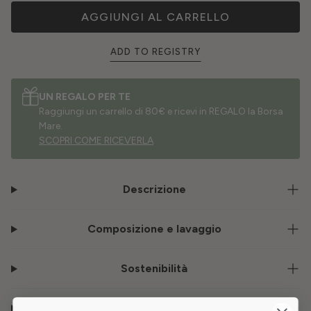
AGGIUNGI AL CARRELLO
ADD TO REGISTRY
UN REGALO PER TE
Raggiungi un carrello di 80€ e ricevi in REGALO la Borsa
Mare.
SCOPRI COME RICEVERLA
Descrizione
Composizione e lavaggio
Sostenibilità
Storia del tessuto