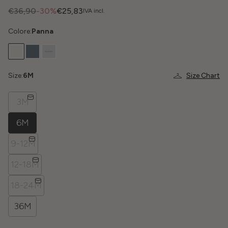
€36,90
-30%
€25,83
IVA incl.
Colore:
Panna
Size:
6M
Size Chart
3M
6M
9-12M
12-18M
18-24M
36M