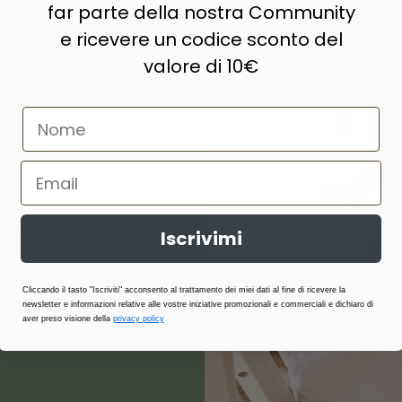
far parte della nostra Community
e ricevere un codice sconto del
valore di 10€
naturale,
e prodotti di
ne, lana,
abilità,
Iscrivimi
atterici e
i stagione.
Cliccando il tasto "Iscriviti" acconsento al trattamento dei miei dati al fine di ricevere la
newsletter e informazioni relative alle vostre iniziative promozionali e commerciali e dichiaro di
aver preso visione della
privacy policy