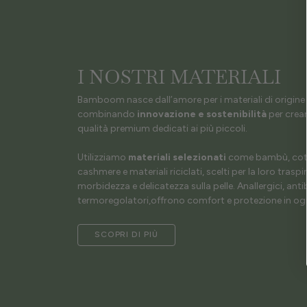
I NOSTRI MATERIALI
Bamboom nasce dall’amore per i materiali di origine 
combinando
innovazione e sostenibilità
per crear
qualità premium dedicati ai più piccoli.
Utilizziamo
materiali selezionati
come bambù, coto
cashmere e materiali riciclati, scelti per la loro traspir
morbidezza e delicatezza sulla pelle. Anallergici, antib
termoregolatori,offrono comfort e protezione in ogn
SCOPRI DI PIÙ