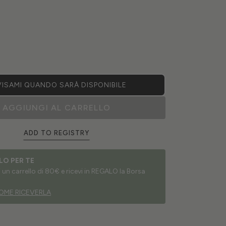
ISAMI QUANDO SARÀ DISPONIBILE
AGGIUNGI AL CARRELLO
ADD TO REGISTRY
LO PER TE
un carrello di 80€ e ricevi in REGALO la Borsa
OME RICEVERLA