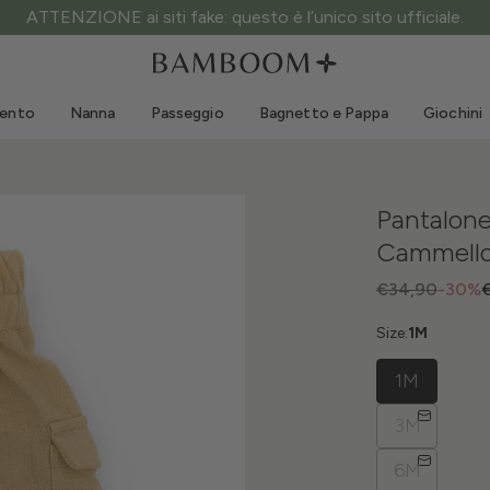
ATTENZIONE ai siti fake: questo è l’unico sito ufficiale.
Abbigliamento 0-3 anni
Mare
Tute da esterno
Costumi da bagno
mento
Nanna
Passeggio
Bagnetto e Pappa
Giochini
Body
Cappellini sole
Maglie e Camicie
Occhialini da sole
Pantaloncini e Gonne
Scarpine mare
Pantalone 
Tutine
Giochini mare
Cammello
Cardigan e Giacche
Vestitini
€34,90
-30%
Cappellini
Size:
1M
Accessori
1M
Calze
3M
6M