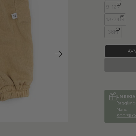
9-12M
18-24M
36M
AVV
UN REGA
Raggiungi 
Mare.
SCOPRI C