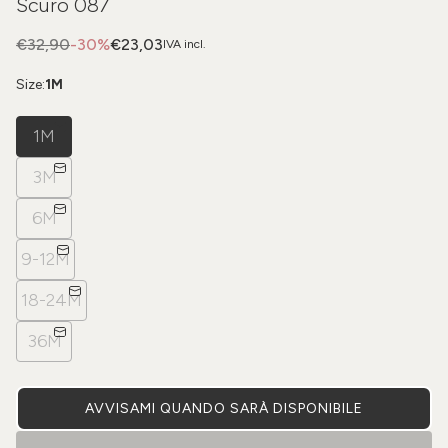
Scuro 087
€32,90
-30%
€23,03
IVA incl.
Size:
1M
1M
3M
6M
9-12M
18-24M
36M
AVVISAMI QUANDO SARÀ DISPONIBILE