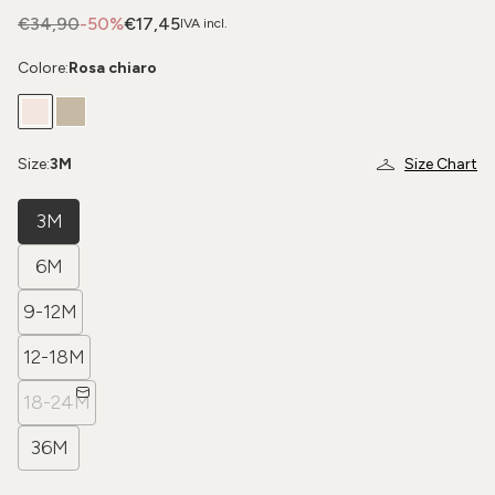
€34,90
-50%
€17,45
IVA incl.
Colore:
Rosa chiaro
Size:
3M
Size Chart
3M
6M
9-12M
12-18M
18-24M
36M