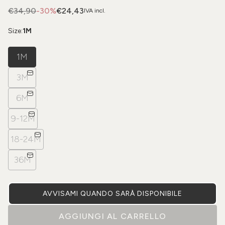
€34,90
-30%
€24,43
IVA incl.
Size:
1M
1M
3M
6M
9-12M
18-24M
36M
AVVISAMI QUANDO SARÀ DISPONIBILE
AGGIUNGI AL CARRELLO