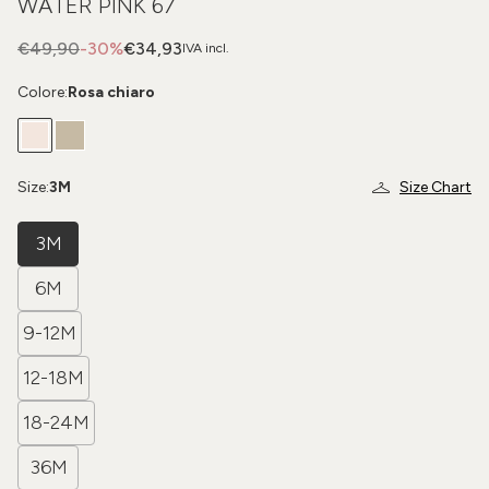
WATER PINK 67
€49,90
-30%
€34,93
IVA incl.
Colore:
Rosa chiaro
Size:
3M
Size Chart
3M
6M
9-12M
12-18M
18-24M
36M