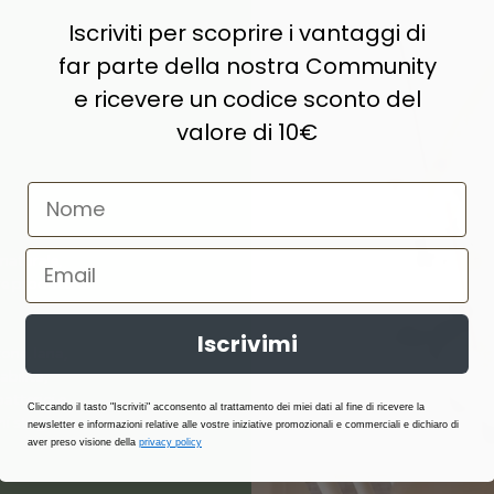
Iscriviti per scoprire i vantaggi di
far parte della nostra Community
e ricevere un codice sconto del
valore di 10€
naturale,
e prodotti di
Iscrivimi
ne, lana,
abilità,
atterici e
Cliccando il tasto "Iscriviti" acconsento al trattamento dei miei dati al fine di ricevere la
i stagione.
newsletter e informazioni relative alle vostre iniziative promozionali e commerciali e dichiaro di
aver preso visione della
privacy policy