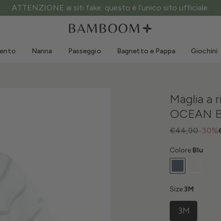
ATTENZIONE ai siti fake: questo è l’unico sito ufficiale.
Abbigliamento 0-3 anni
Mare
Tute da esterno
Costumi da bagno
mento
Nanna
Passeggio
Bagnetto e Pappa
Giochini
Body
Cappellini sole
Maglie e Camicie
Occhialini da sole
Pantaloncini e Gonne
Scarpine mare
Maglia a 
Tutine
Giochini mare
OCEAN B
Cardigan e Giacche
Vestitini
€44,90
-30%
Cappellini
Colore:
Blu
Accessori
Calze
Size:
3M
3M