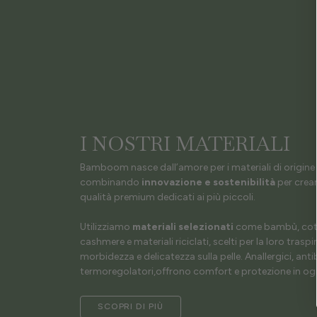
I NOSTRI MATERIALI
Bamboom nasce dall’amore per i materiali di origine 
combinando
innovazione e sostenibilità
per crear
qualità premium dedicati ai più piccoli.
Utilizziamo
materiali selezionati
come bambù, coto
cashmere e materiali riciclati, scelti per la loro traspir
morbidezza e delicatezza sulla pelle. Anallergici, antib
termoregolatori,offrono comfort e protezione in ogn
SCOPRI DI PIÙ