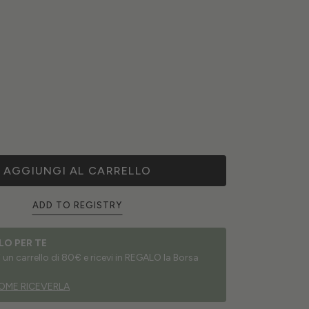
AGGIUNGI AL CARRELLO
ADD TO REGISTRY
LO PER TE
un carrello di 80€ e ricevi in REGALO la Borsa
OME RICEVERLA