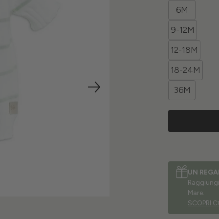
6M
9-12M
12-18M
18-24M
36M
UN REGA
Raggiungi 
Mare.
SCOPRI C