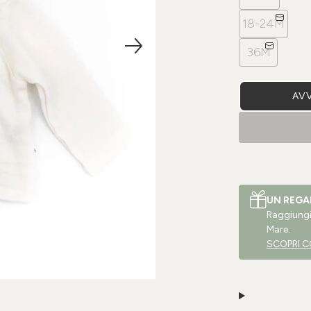
18-24M
36M
AVV
UN REGA
Raggiungi 
Mare.
SCOPRI C