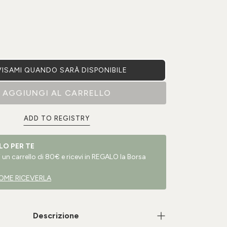
ISAMI QUANDO SARÀ DISPONIBILE
AGGIUNGI AL CARRELLO
ADD TO REGISTRY
LO PER TE
un carrello di 80€ e ricevi in REGALO la Borsa
OME RICEVERLA
Descrizione