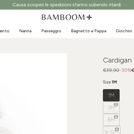
Causa scioperi le spedizioni stanno subendo ritardi.
Abbigliamento 0-3 anni
Mare
Tute da esterno
Costumi da bagno
mento
Nanna
Passeggio
Bagnetto e Pappa
Giochini
Body
Cappellini sole
Maglie e Camicie
Occhialini da sole
Pantaloncini e Gonne
Scarpine mare
Cardigan 
Tutine
Giochini mare
Cardigan e Giacche
€39,90
-30%
€
Vestitini
Size:
1M
Cappellini
1M
Accessori
Calze
3M
6M
9-12M