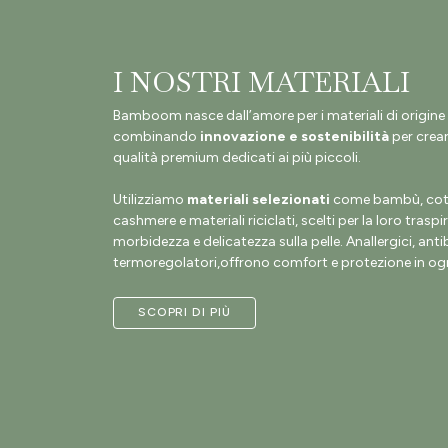
I NOSTRI MATERIALI
Bamboom nasce dall’amore per i materiali di origine 
combinando
innovazione e sostenibilità
per crear
qualità premium dedicati ai più piccoli.
Utilizziamo
materiali selezionati
come bambù, coto
cashmere e materiali riciclati, scelti per la loro traspir
morbidezza e delicatezza sulla pelle. Anallergici, antib
termoregolatori,offrono comfort e protezione in ogn
SCOPRI DI PIÙ