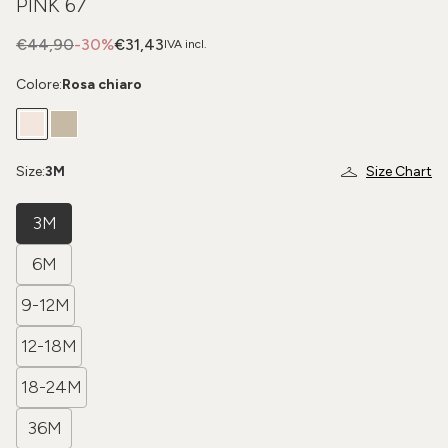
PINK 67
€44,90
-30%
€31,43
IVA incl.
Colore:
Rosa chiaro
Size:
3M
Size Chart
3M
6M
9-12M
12-18M
18-24M
36M