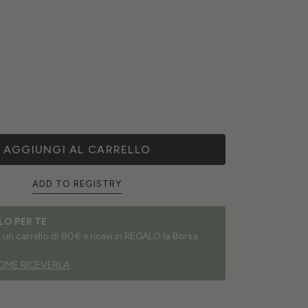
AGGIUNGI AL CARRELLO
ADD TO REGISTRY
LO PER TE
un carrello di 80€ e ricevi in REGALO la Borsa
OME RICEVERLA