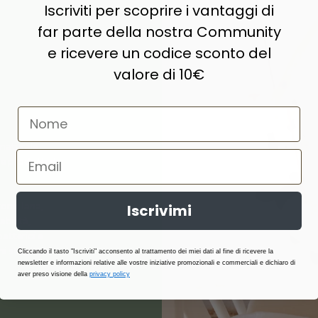
Iscriviti per scoprire i vantaggi di
far parte della nostra Community
e ricevere un codice sconto del
valore di 10€
naturale,
e prodotti di
ne, lana,
Iscrivimi
abilità,
atterici e
i stagione.
Cliccando il tasto "Iscriviti" acconsento al trattamento dei miei dati al fine di ricevere la
newsletter e informazioni relative alle vostre iniziative promozionali e commerciali e dichiaro di
aver preso visione della
privacy policy