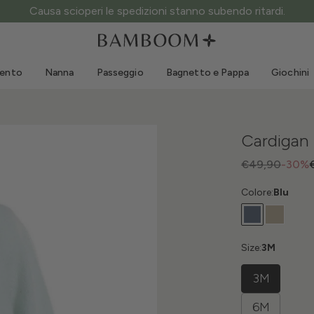
Causa scioperi le spedizioni stanno subendo ritardi.
Abbigliamento 0-3 anni
Mare
Tute da esterno
Costumi da bagno
mento
Nanna
Passeggio
Bagnetto e Pappa
Giochini
Body
Cappellini sole
Maglie e Camicie
Occhialini da sole
Pantaloncini e Gonne
Scarpine mare
Cardigan
Tutine
Giochini mare
Cardigan e Giacche
€49,90
-30%
Vestitini
Colore:
Blu
Cappellini
Accessori
Calze
Size:
3M
3M
6M