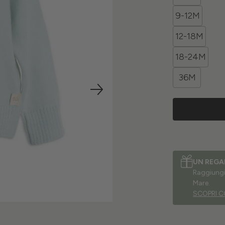
9-12M
12-18M
18-24M
36M
UN REGA
Raggiungi 
Mare.
SCOPRI C