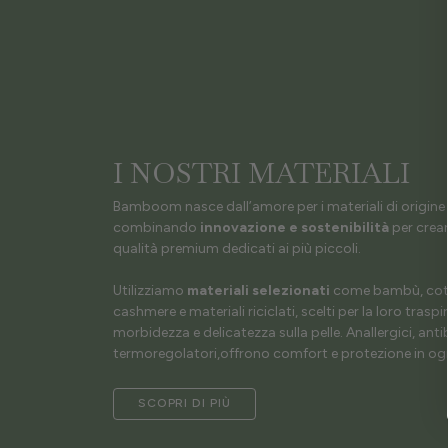
I NOSTRI MATERIALI
Bamboom nasce dall’amore per i materiali di origine 
combinando
innovazione e sostenibilità
per crear
qualità premium dedicati ai più piccoli.
Utilizziamo
materiali selezionati
come bambù, coto
cashmere e materiali riciclati, scelti per la loro traspir
morbidezza e delicatezza sulla pelle. Anallergici, antib
termoregolatori,offrono comfort e protezione in ogn
SCOPRI DI PIÙ