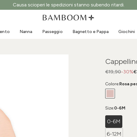
Causa scioperi le spedizioni stanno subendo ritardi.
Abbigliamento 0-3 anni
Mare
Tute da esterno
Costumi da bagno
mento
Nanna
Passeggio
Bagnetto e Pappa
Giochini
Body
Cappellini sole
Maglie e Camicie
Occhialini da sole
Pantaloncini e Gonne
Scarpine mare
Cappellin
Tutine
Giochini mare
Cardigan e Giacche
€19,90
-30%
€
Vestitini
Colore:
Rosa pe
Cappellini
Accessori
Calze
Size:
0-6M
0-6M
6-12M