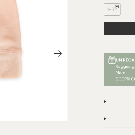
1-3Y
UN REGA
Raggiungi 
Mare.
SCOPRI C