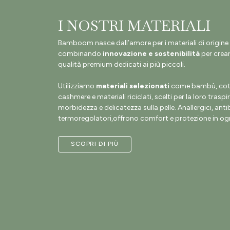
I NOSTRI MATERIALI
Bamboom nasce dall’amore per i materiali di origine 
combinando
innovazione e sostenibilità
per crear
qualità premium dedicati ai più piccoli.
Utilizziamo
materiali selezionati
come bambù, coto
cashmere e materiali riciclati, scelti per la loro traspir
morbidezza e delicatezza sulla pelle. Anallergici, antib
termoregolatori,offrono comfort e protezione in ogn
SCOPRI DI PIÙ