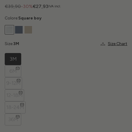
€39,90
-30%
€27,93
IVA incl.
Colore:
Square boy
Size:
3M
Size Chart
3M
6M
9-12M
12-18M
18-24M
36M