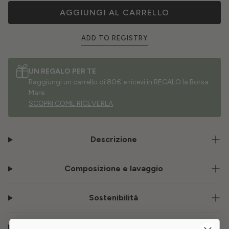
AGGIUNGI AL CARRELLO
ADD TO REGISTRY
UN REGALO PER TE
Raggiungi un carrello di 80€ e ricevi in REGALO la Borsa
Mare.
SCOPRI COME RICEVERLA
Descrizione
Composizione e lavaggio
Sostenibilità
Storia del tessuto