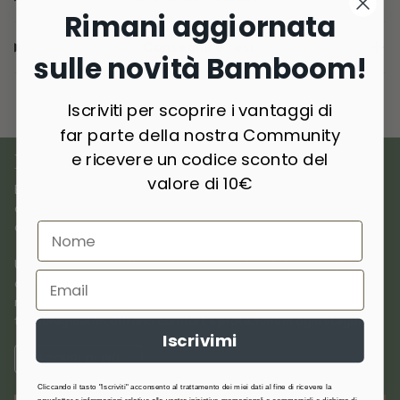
Rimani aggiornata
Consegna e resi
sulle novità Bamboom!
Iscriviti per scoprire i vantaggi di
far parte della nostra Community
e ricevere un codice sconto del
I NOSTRI MATERIALI
valore di 10€
Bamboom nasce dall’amore per i materiali di origine naturale,
combinando
innovazione e sostenibilità
per creare prodotti
di qualità premium dedicati ai più piccoli.
Utilizziamo
materiali selezionati
come bambù, cotone, lana,
cashmere e materiali riciclati, scelti per la loro traspirabilità,
morbidezza e delicatezza sulla pelle. Anallergici, antibatterici e
termoregolatori,offrono comfort e protezione in ogni stagione.
Iscrivimi
SCOPRI DI PIÙ
Cliccando il tasto "Iscriviti" acconsento al trattamento dei miei dati al fine di ricevere la
newsletter e informazioni relative alle vostre iniziative promozionali e commerciali e dichiaro di