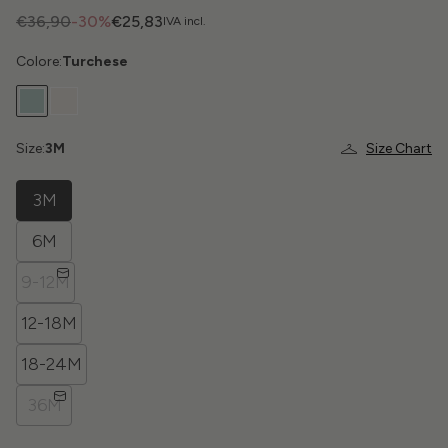
€36,90
-30%
€25,83
IVA incl.
Colore:
Turchese
Size:
3M
Size Chart
3M
6M
9-12M
12-18M
18-24M
36M