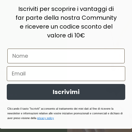
Iscriviti per scoprire i vantaggi di
far parte della nostra Community
e ricevere un codice sconto del
valore di 10€
naturale,
e prodotti di
Iscrivimi
ne, lana,
abilità,
atterici e
Cliccando il tasto "Iscriviti" acconsento al trattamento dei miei dati al fine di ricevere la
i stagione.
newsletter e informazioni relative alle vostre iniziative promozionali e commerciali e dichiaro di
aver preso visione della
privacy policy