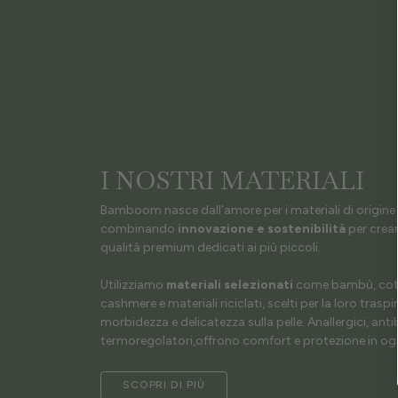
I NOSTRI MATERIALI
Bamboom nasce dall’amore per i materiali di origine 
combinando
innovazione e sostenibilità
per crear
qualità premium dedicati ai più piccoli.
Utilizziamo
materiali selezionati
come bambù, coto
cashmere e materiali riciclati, scelti per la loro traspir
morbidezza e delicatezza sulla pelle. Anallergici, antib
termoregolatori,offrono comfort e protezione in ogn
SCOPRI DI PIÙ