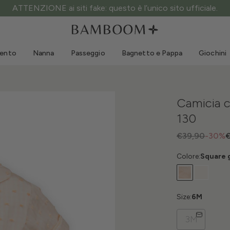
ATTENZIONE ai siti fake: questo è l’unico sito ufficiale.
Abbigliamento 0-3 anni
Mare
Tute da esterno
Costumi da bagno
mento
Nanna
Passeggio
Bagnetto e Pappa
Giochini
Body
Cappellini sole
Maglie e Camicie
Occhialini da sole
Pantaloncini e Gonne
Scarpine mare
Camicia c
Tutine
Giochini mare
130
Cardigan e Giacche
Vestitini
€39,90
-30%
€
Cappellini
Colore:
Square g
Accessori
Calze
Size:
6M
3M