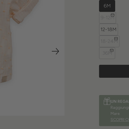
6M
9-12M
12-18M
18-24M
36M
UN REGA
Raggiungi 
Mare.
SCOPRI C