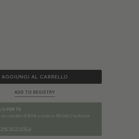
AGGIUNGI AL CARRELLO
ADD TO REGISTRY
LO PER TE
un carrello di 80€ e ricevi in REGALO la Borsa
OME RICEVERLA