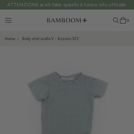
ATTENZIONE ai siti fake: questo è l’unico sito ufficiale.
0
Home
Body shirt scollo V - Azzurro 323