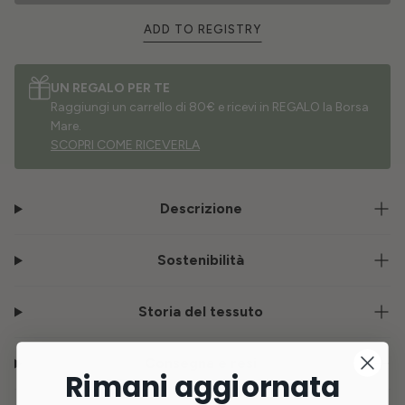
ADD TO REGISTRY
UN REGALO PER TE
Raggiungi un carrello di 80€ e ricevi in REGALO la Borsa
Mare.
SCOPRI COME RICEVERLA
Descrizione
Sostenibilità
Storia del tessuto
Consegna e resi
Rimani aggiornata