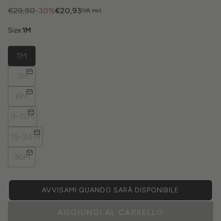
€29,90
-30%
€20,93
IVA incl.
Size:
1M
1M
3M
6M
9-12M
18-24M
36M
AVVISAMI QUANDO SARÀ DISPONIBILE
AGGIUNGI AL CARRELLO