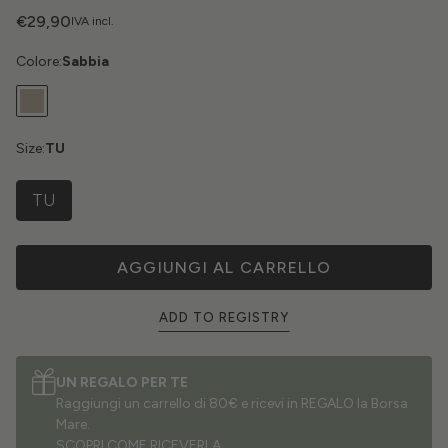
€29,90
IVA incl.
Colore:
Sabbia
Size:
TU
TU
AGGIUNGI AL CARRELLO
ADD TO REGISTRY
UN REGALO PER TE
Raggiungi un carrello di 80€ e ricevi in REGALO la Borsa
Mare.
SCOPRI COME RICEVERLA