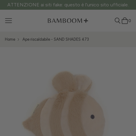
ATTENZIONE ai siti fake: questo è l’unico sito ufficiale.
0
Home
Ape riscaldabile - SAND SHADES 473