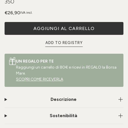
350
€26,90
IVA incl.
AGGIUNGI AL CARRELLO
ADD TO REGISTRY
UN REGALO PER TE
Raggiungi un carrello di 80€ e ricevi in REGALO la Borsa
Mare.
SCOPRI COME RICEVERLA
Descrizione
Sostenibilità