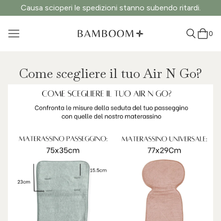
Causa scioperi le spedizioni stanno subendo ritardi.
0
Come scegliere il tuo Air N Go?