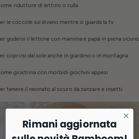
Come riduttore di lettino o culla
Per le coccole sul divano mentre si guarda la tv
Per godersi il lettone con mamma e papà in piena sicure
Per coprirsi dal sole anche in giardino o in montagna
Come giostrina con morbidi giochini appesi
Per tenere il neonato al sicuro da zanzare e insetti
Rimani aggiornata
sulle novità Bamboom!