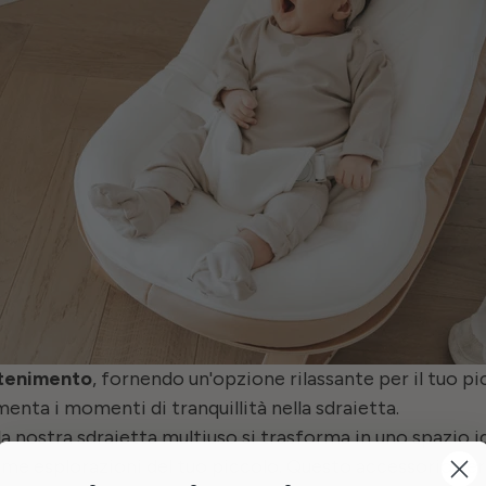
ttenimento
, fornendo un'opzione rilassante per il tuo pic
nta i momenti di tranquillità nella sdraietta.
a nostra sdraietta multiuso si trasforma in uno spazio id
ime esplorazioni del tuo piccolo. Questo accessorio versat