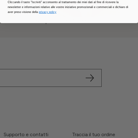
Cliccando il tasto "Iscriviti" acconsento al trattamento dei miei dati al fine di ricevere la
newsletter e informazioni relative alle vostre iniziative promozionali e commerciali e dichiaro di
aver preso visione della
privacy policy
Scopri le altre funzionalità.
Supporto e contatti
Traccia il tuo ordine