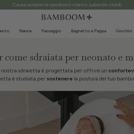
Abbigliamento 0-3 anni
Mare
Tute da esterno
Costumi da bagno
mento
Nanna
Passeggio
Bagnetto e Pappa
Giochini
Body
Cappellini sole
Maglie e Camicie
Occhialini da sole
Pantaloncini e Gonne
Scarpine mare
 come sdraiata per neonato e 
Tutine
Giochini mare
a nostra sdraietta è progettata per offrire un
Cardigan e Giacche
confortev
etta è studiata per
sostenere
la postura del tuo bambin
Vestitini
Cappellini
Accessori
Calze