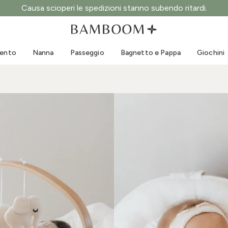
Causa scioperi le spedizioni stanno subendo ritardi.
Abbigliamento 0-3 anni
Mare
Tute da esterno
Costumi da bagno
mento
Nanna
Passeggio
Bagnetto e Pappa
Giochini
Body
Cappellini sole
Maglie e Camicie
Occhialini da sole
Pantaloncini e Gonne
Scarpine mare
Tutine
Giochini mare
Cardigan e Giacche
Vestitini
Cappellini
Accessori
Calze