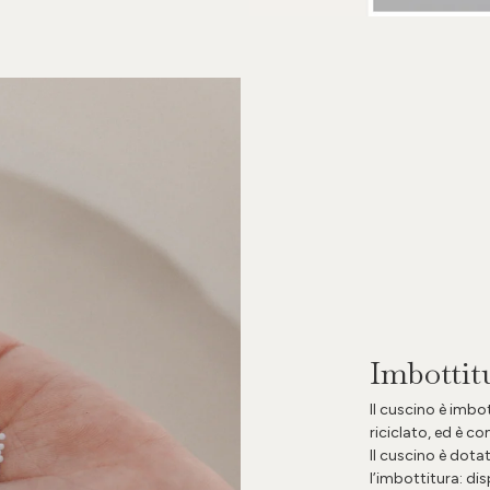
Imbottit
Il cuscino è imbo
riciclato, ed è c
Il cuscino è dota
l’imbottitura: d