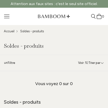
Attention aux faux sites : c'est le seul site officiel.
0
Accueil
Soldes - produits
Soldes - produits
Filtre
Voir :
1
2
Trier par
Vous voyez
0
sur 0
Soldes - produits