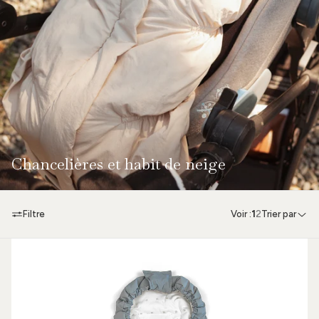
Chancelières et habit de neige
Filtre
Voir :
1
2
Trier par