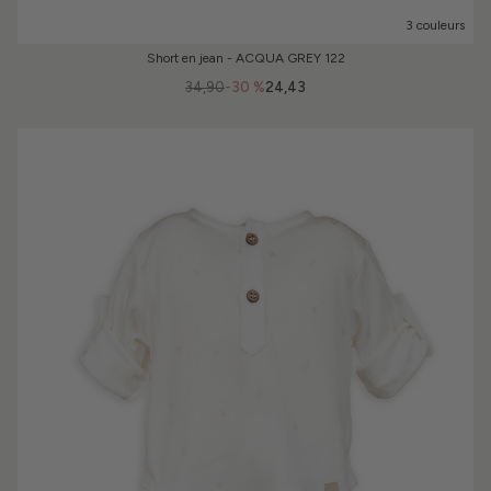
3 couleurs
Short en jean - ACQUA GREY 122
34,90
-30 %
24,43