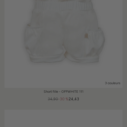
3 couleurs
Short fille - OFFWHITE 111
34,90
-30 %
24,43