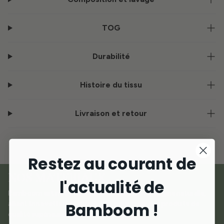
TOG
Durabilité
Histoire du tissu
Livraison et retour
Restez au courant de
NOS MATÉRIAUX
l'actualité de
Bamboom est né de l'amour des matériaux d'origine naturelle,
alliant
innovation et durabilité
pour créer des produits de
Bamboom !
qualité supérieure dédiés aux plus petits.