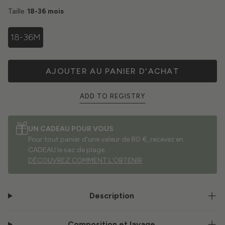
Taille :
18-36 mois
18-36M
AJOUTER AU PANIER D'ACHAT
ADD TO REGISTRY
UN CADEAU POUR VOUS
Pour tout panier d'une valeur de 80 €, recevez en
CADEAU le sac de plage.
DÉCOUVREZ COMMENT L'OBTENIR
Description
Composition et lavage