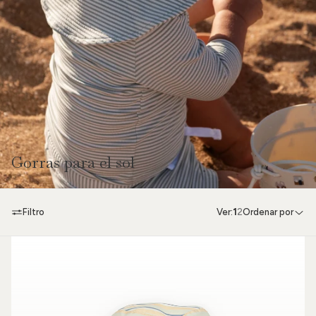
Gorras para el sol
Filtro
Ver:
1
2
Ordenar por