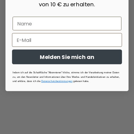
von 10 € zu erhalten.
Melden Sie mich an
Indem ich auf die Schaltfläche "Abonnieren" klicke, stimme ich der Verarbeitung meiner Daten
zu, um den Newsletter und Informationen über Ihre Werbe- und Handelsinitiativen zu erhalten,
und erkläre, dass ich die
Datenschutzbestimmungen
gelesen habe.