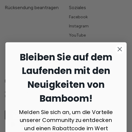
Rücksendung beantragen
Soziales
Facebook
Instagram
YouTube
Pinterest
Bleiben Sie auf dem
LinkedIn
Tiktok
Laufenden mit den
Neuigkeiten von
EUR
© 2026 Bamboom – Alle Rechte vorbehalten – Umsatzsteuer-
Bamboom!
Identifikationsnummer 10756900014
Melden Sie sich an, um die Vorteile
unserer Community zu entdecken
und einen Rabattcode im Wert