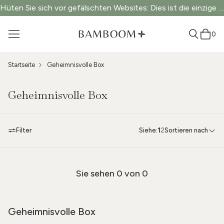
Hüten Sie sich vor gefälschten Websites: Dies ist die einzige offizielle Website.
0
Startseite
Geheimnisvolle Box
Geheimnisvolle Box
Filter
Siehe:
1
2
Sortieren nach
Sie sehen
0
von 0
Geheimnisvolle Box