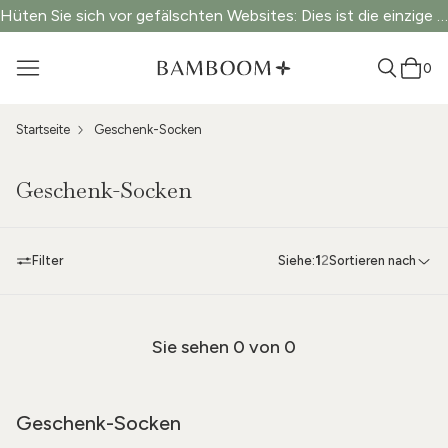
Hüten Sie sich vor gefälschten Websites: Dies ist die einzige offizielle Website.
0
Startseite
Geschenk-Socken
Geschenk-Socken
Filter
Siehe:
1
2
Sortieren nach
Sie sehen
0
von 0
Geschenk-Socken