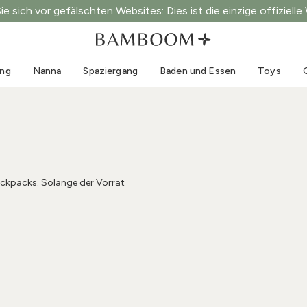
e sich vor gefälschten Websites: Dies ist die einzige offizielle
Kleidung 0-3 Jahre
Meer
Outdoor-Anzüge
Bademode
ung
Nanna
Spaziergang
Baden und Essen
Toys
Bodys
Sonnenhüte
Pullis und Hemden
Sonnenbrillen
Shorts und Röcke
Strandschuhe
Strampler
Toys
Strickjacken und Jacken
Kleider
ackpacks. Solange der Vorrat
Mützen
Accessoires
Socken