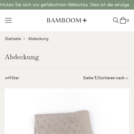
Hüten Sie sich vor gefälschten Websites: Dies ist die einzige offizielle Website.
0
Startseite
Abdeckung
Abdeckung
Filter
Siehe:
1
2
Sortieren nach