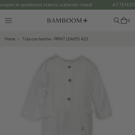
ATTENZIONE ai siti fake: questo è l’unico sito ufficiale.
0
Home
Tuta con tasche - PRINT LEAVES 423