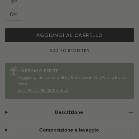
3M
6M
AGGIUNGI AL CARRELLO
ADD TO REGISTRY
UN REGALO PER TE
Raggiungi un carrello di 80€ e ricevi in REGALO la Borsa
Mare.
SCOPRI COME RICEVERLA
Descrizione
Composizione e lavaggio