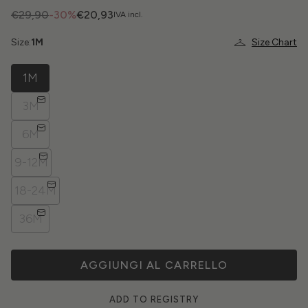
€29,90
-30%
€20,93
IVA incl.
Size:
1M
Size Chart
1M
3M
6M
9-12M
18-24M
36M
AGGIUNGI AL CARRELLO
ADD TO REGISTRY