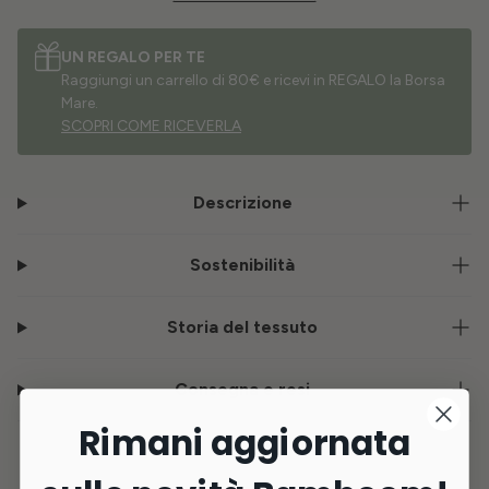
UN REGALO PER TE
Raggiungi un carrello di 80€ e ricevi in REGALO la Borsa
Mare.
SCOPRI COME RICEVERLA
Descrizione
Sostenibilità
Storia del tessuto
Consegna e resi
Rimani aggiornata