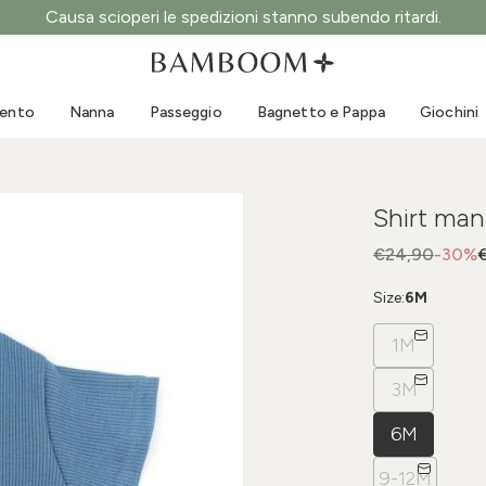
Causa scioperi le spedizioni stanno subendo ritardi.
Abbigliamento 0-3 anni
Mare
Tute da esterno
Costumi da bagno
mento
Nanna
Passeggio
Bagnetto e Pappa
Giochini
Body
Cappellini sole
Maglie e Camicie
Occhialini da sole
Pantaloncini e Gonne
Scarpine mare
Shirt mani
Tutine
Giochini mare
Cardigan e Giacche
€24,90
-30%
Vestitini
Size:
6M
Cappellini
1M
Accessori
Calze
3M
6M
9-12M