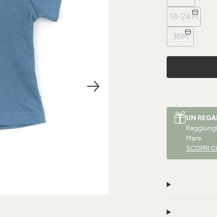
18-24M
36M
UN REGA
Raggiungi 
Mare.
SCOPRI C