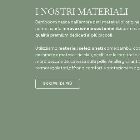
I NOSTRI MATERIALI
Bamboom nasce dall’amore per i materiali di origine 
combinando
innovazione e sostenibilità
per crear
qualità premium dedicati ai più piccoli.
Utilizziamo
materiali selezionati
come bambù, coto
cashmere e materiali riciclati, scelti per la loro traspir
morbidezza e delicatezza sulla pelle. Anallergici, antib
termoregolatori,offrono comfort e protezione in ogn
SCOPRI DI PIÙ