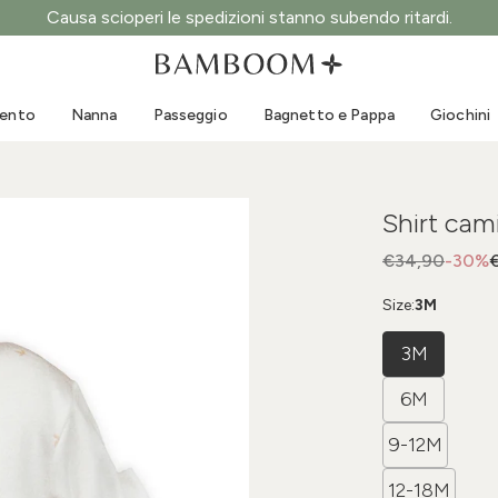
Causa scioperi le spedizioni stanno subendo ritardi.
Abbigliamento 0-3 anni
Mare
Tute da esterno
Costumi da bagno
mento
Nanna
Passeggio
Bagnetto e Pappa
Giochini
Body
Cappellini sole
Maglie e Camicie
Occhialini da sole
Pantaloncini e Gonne
Scarpine mare
Shirt cam
Tutine
Giochini mare
Cardigan e Giacche
€34,90
-30%
Vestitini
Size:
3M
Cappellini
3M
Accessori
Calze
6M
9-12M
12-18M