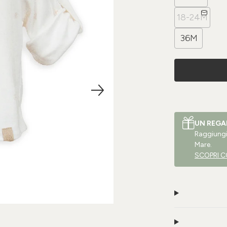
18-24M
36M
UN REGA
Raggiungi 
Mare.
SCOPRI C