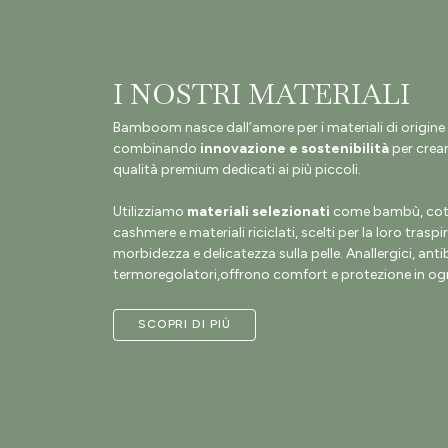
I NOSTRI MATERIALI
Bamboom nasce dall’amore per i materiali di origine 
combinando
innovazione e sostenibilità
per crear
qualità premium dedicati ai più piccoli.
Utilizziamo
materiali selezionati
come bambù, coto
cashmere e materiali riciclati, scelti per la loro traspir
morbidezza e delicatezza sulla pelle. Anallergici, antib
termoregolatori,offrono comfort e protezione in ogn
SCOPRI DI PIÙ